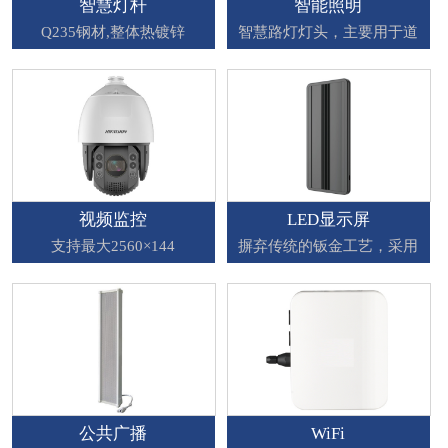
智慧灯杆
智能照明
Q235钢材,整体热镀锌
智慧路灯灯头，主要用于道
视频监控
LED显示屏
支持最大2560×144
摒弃传统的钣金工艺，采用
WiFi
公共广播